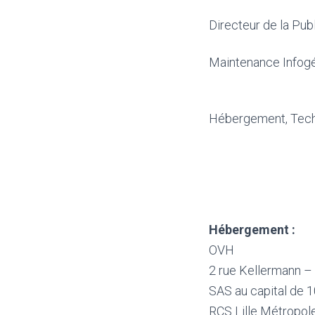
Directeur de la Pub
Maintenance Infog
Hébergement, Techn
Hébergement :
OVH
2 rue Kellermann –
SAS au capital de 
RCS Lille Métropo