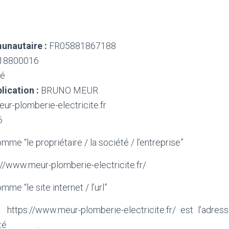
unautaire :
FR05881867188
18800016
né
lication :
BRUNO MEUR
r-plomberie-electricite.fr
6
me “le propriétaire / la société / l’entreprise”
s://www.meur-plomberie-electricite.fr/
me “le site internet / l’url”
t
https://www.meur-plomberie-electricite.fr/ est l’adress
société .