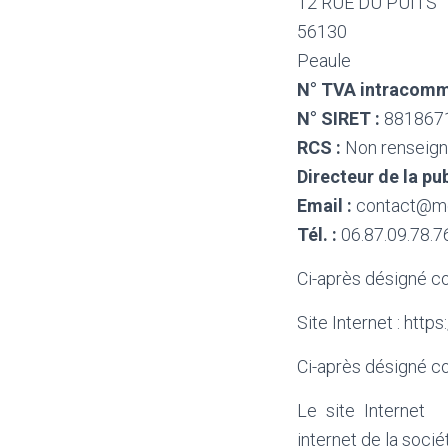
12 RUE DU PUITS
56130
Peaule
N° TVA intracomm
N° SIRET :
881867
RCS :
Non renseig
Directeur de la pub
Email :
contact@meu
Tél. :
06.87.09.78.7
Ci-après désigné com
Site Internet : http
Ci-après désigné com
Le site Interne
internet de la 