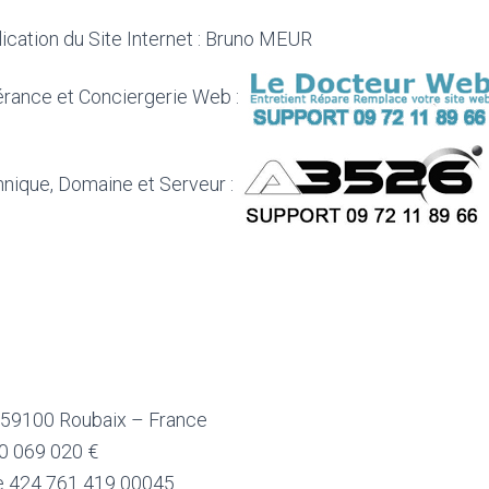
lication du Site Internet : Bruno MEUR
érance et Conciergerie Web :
ique, Domaine et Serveur :
 59100 Roubaix – France
10 069 020 €
le 424 761 419 00045